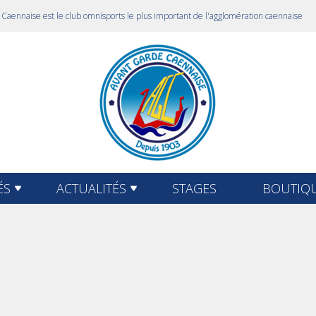
Caennaise est le club omnisports le plus important de l'agglomération caennaise
ÉS
ACTUALITÉS
STAGES
BOUTIQU