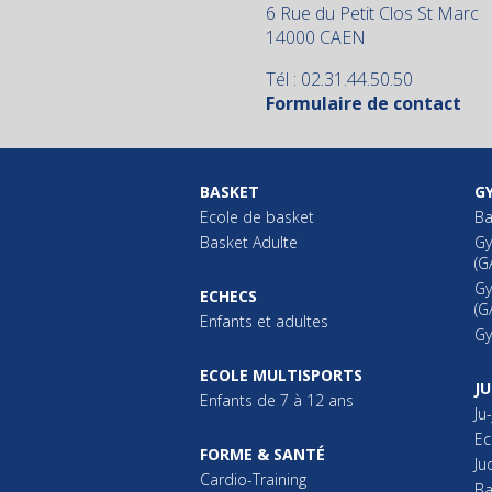
6 Rue du Petit Clos St Marc
14000 CAEN
Tél : 02.31.44.50.50
Formulaire de contact
BASKET
G
Ecole de basket
B
Basket Adulte
Gy
(G
Gy
ECHECS
(G
Enfants et adultes
Gy
ECOLE MULTISPORTS
J
Enfants de 7 à 12 ans
Ju-
Ec
FORME & SANTÉ
Ju
Cardio-Training
Ba