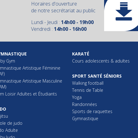
Horaires d'ouverture
de notre secrétariat au public
Lundi - Jeudi :
14h00 - 19h00
Vendredi :
14h00 - 16h00
YMNASTIQUE
KARATÉ
aby Gym
Cours adolescents & adultes
mnastique Artistique Féminine
AF)
SPORT SANTÉ SÉNIORS
mnastique Artistique Masculine
Walking football
AM)
Tennis de Table
m Loisir Adultes et Étudiants
Yoga
Randonnées
UDO
Sports de raquettes
jitsu
Gymnastique
ole de judo
do Adulte
by Judo