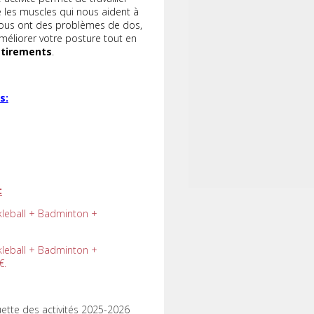
re les muscles qui nous aident à
vous ont des problèmes de dos,
éliorer votre posture tout en
étirements
.
s:
:
kleball + Badminton +
kleball + Badminton +
€.
uette des activités 2025-2026