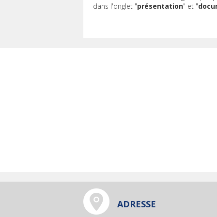
dans l'onglet "
présentation
" et "
docu
ADRESSE