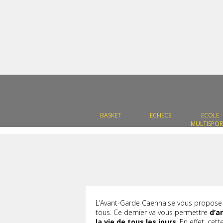
BASKET
ECHECS
ECOLE
MULTISPOR
L’Avant-Garde Caennaise vous propose 
tous. Ce dernier va vous permettre
d’am
la vie de tous les jours
. En effet, cett