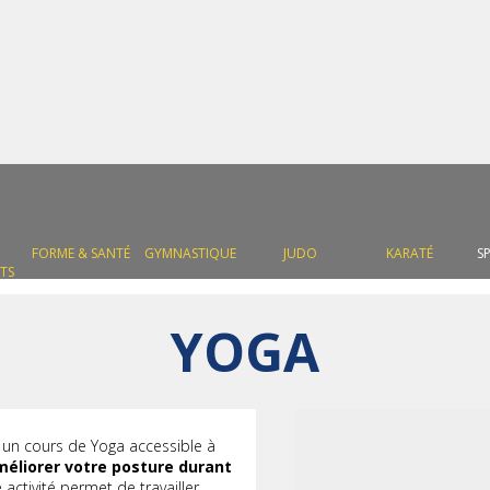
FORME & SANTÉ
GYMNASTIQUE
JUDO
KARATÉ
S
TS
YOGA
un cours de Yoga accessible à
éliorer votre posture durant
e activité permet de travailler